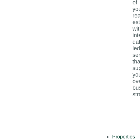
of
yo
rea
es
wit
int
da
led
se
tha
su
yo
ove
bu
str
Properties